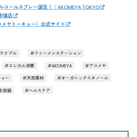
コールスプレー誕生！｜AKOMEYA TOKYO
天市場店
（アコメヤトーキョー）公式サイト
テナブル
ファーメンステーション
エシカル消費
AKOMEYA
アコメヤ
キョー
天然素材
オーガニックエタノール
生容器
ヘルスケア