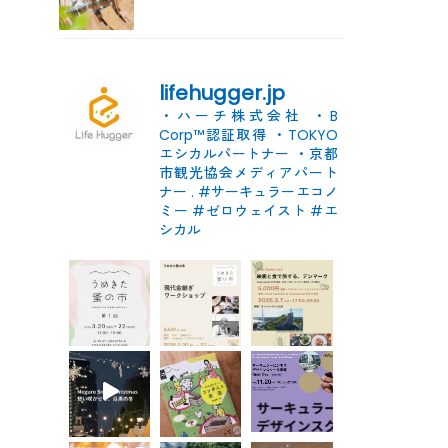
府・南山城村のワクワクする
取り組み
lifehugger.jp
・ハーチ株式会社
・B
Corp™認証取得
・TOKYO
エシカルパートナー
・京都
市観光協会メディアパート
ナー
.
#サーキュラーエコノ
ミー #ゼロウェイスト
#エ
シカル