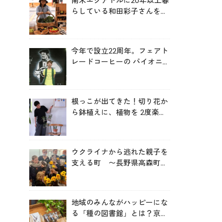
南米エクアドルに20年以上暮
らしている和田彩子さんを取
材！ 現地で感じる「本当の
豊かさ」とは？
今年で設立22周年。フェアト
レードコーヒーの パイオニ
ア「スローコーヒー」代表・
小澤さんを取材！
根っこが出てきた！切り花か
ら鉢植えに、植物を 2度楽し
む秘訣とは？
ウクライナから逃れた親子を
支える町 〜長野県高森町町
長に聞く
地域のみんながハッピーにな
る「種の図書館」とは？京都