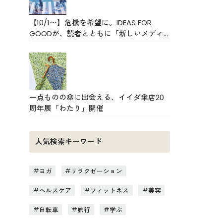
【10/1〜】危機を希望に。IDEAS FOR
GOODが、読者とともに「新しいメディ
アのかたち」をつくるクラファンをスタ
ート
一点ものの傘に出会える、イイダ傘店20
周年展「わたり」開催
人気検索キーワード
ヨガ
リラクゼーション
ヘルスケア
フィットネス
美容
自転車
旅行
学ぶ