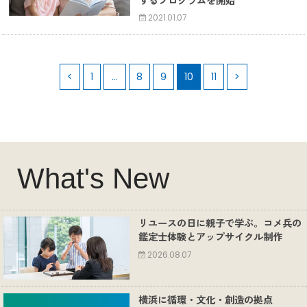
するプログラムを開始
2021.01.07
<
1
…
8
9
10
11
>
What's New
リユースの日に親子で学ぶ。コメ兵の
鑑定士体験とアップサイクル制作
2026.08.07
横浜に循環・文化・創造の拠点