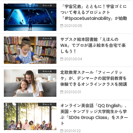
「宇宙兄弟」とともに！宇宙ゴミに
ニュース
ついて考えるプロジェクト
「#SpaceSustainability」が始動
2021.03.05
サブスク絵本図書館「えほんの
ニュース
WA」でプロが選ぶ絵本を自宅で楽
しもう！
2021.03.04
北欧教育スクール「フィーノリッ
ニュース
ケ」が、デンマークの就学前教育を
体験できるオンラインクラスを開講
2021.02.01
オンライン英会話「QQ English」、
ニュース
英国・ケンブリッジ大学院生から学
ぶ「SDGs Group Class」をスター
ト
2021.01.22