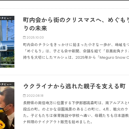
町内会から街のクリスマスへ、めぐも
ンタビュー
りの未来
2025.10.03
町内会のチラシをきっかけに始まった小さな一歩が、地域を
「めぐもり」は、子ども会や新聞、会議を経て「目黒街角クリ
持ちを大切にしたマルシェは、2025年から「Meguro Snow 
ウクライナから逃れた親子を支える町
ンタビュー
2022.08.18
長野県の南信地方に位置する下伊那郡高森町は、南アルプスと
段丘の町。のどかな田園風景のあるこの町に、4月、戦火のウ
た。子どもたちは保育施設や学校へ通い、母親たちも日本語教
ナ料理のテイクアウト販売を始めました。