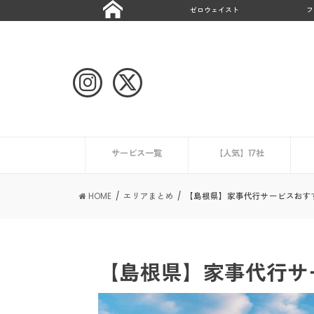
ゼロウェイスト
フ
サービス一覧
【人気】17社
ハウスクリーニング
CaSy
ミニメイド・サービス
タスカジ
ピナイ家政婦サービス
ベアーズ
家事代行サービスの一覧を見る
ニュース
エアコンクリーニング業
HOME
エリアまとめ
【島根県】家事代行サービスおす
【島根県】家事代行サ