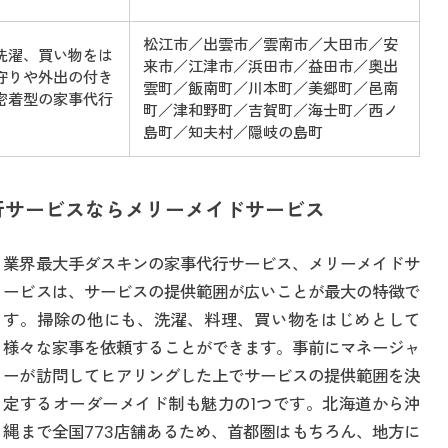
松江市／出雲市／雲南市／大田市／安
洗濯、買い物をは
来市／江津市／浜田市／益田市／奥出
守りや外出の付き
雲町／飯南町／川本町／美郷町／邑南
密着型の家事代行
町／津和野町／吉賀町／海士町／西ノ
島町／知夫村／隠岐の島町
行サービスならメリーメイドサービス
業界最大手ダスキンの家事代行サービス、メリーメイドサ
ービスは、サービスの提供範囲が広いことが最大の特徴で
す。掃除の他にも、洗濯、料理、買い物をはじめとして
様々な家事を依頼することができます。事前にマネージャ
ーが訪問してヒアリングした上でサービスの提供範囲を決
定するオーダーメイド制も魅力の1つです。北海道から沖
縄まで全国773店舗あるため、首都圏はもちろん、地方に