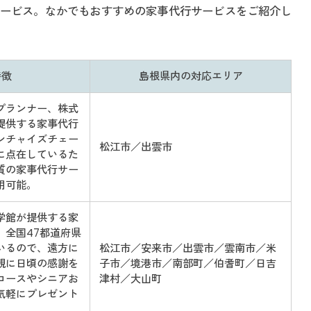
ービス。なかでもおすすめの家事代行サービスをご紹介し
特徴
島根県内の対応エリア
プランナー、株式
提供する家事代行
ンチャイズチェー
松江市／出雲市
に点在しているた
質の家事代行サー
用可能。
学館が提供する家
。全国47都道府県
いるので、遠方に
松江市／安来市／出雲市／雲南市／米
親に日頃の感謝を
子市／境港市／南部町／伯耆町／日吉
コースやシニアお
津村／大山町
気軽にプレゼント