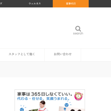
ズ
ウェルネス
家事代行
search
search
スタッフとして働く
お問い合わせ
め
沖縄県
福岡県
佐賀県
長崎県
熊本県
大分県
宮崎県
鹿児島県
福島県
群馬県
岐阜県
和歌山県
高知県
北海道
青森県
岩手県
秋田県
山形県
宮城県
東京都
神奈川県
埼玉県
千葉県
茨城県
栃木県
愛知県
静岡県
新潟県
富山県
石川県
福井県
山梨県
長野県
大阪府
京都府
兵庫県
奈良県
三重県
滋賀県
鳥取県
島根県
岡山県
広島県
山口県
徳島県
香川県
愛媛県
家事代行スタッフ求人の一覧
仕事内容
魅力・やりがい
時給・給料相場
研修・サポート体制
資格は必要？
企業・自治体の方
読者の方