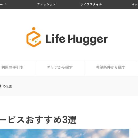
ード
ファッション
ライフスタイル
キッ
利用の手引き
エリアから探す
希望条件から探す
者まとめ
依頼時の掃除用具リスト
家事代行サービスとは？
サービス内容
利用するメリット
担当スタッフはどんな人？
利用者はどんな人？
価格・料金相場
信頼できるサービスの選び方
コラム
依頼時のチェックポイント
登録から当日までの利用の流れ
九州地方
北海道・東北地方
関東地方
中部地方
近畿地方
中国・四国地方
買い物代行に対応
料金が安い
顧客満足度が高い
業界大手
お試しプランあり
掃除・清掃代行におすす
洗濯代行に対応
料理代行に対応
すめ3選
ービスおすすめ3選