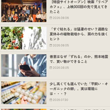
【特設サイトオープン】映画『リペア
カフェ』、上映300回の先で見えてき
たこと
2026.08.06
「すぐ枯れる」は猛暑のせい？過酷な
夏休みの植物栽培から、肩の力を抜く
ヒント
2026.08.05
善意はなぜ「ずれる」のか。熊本地震
で、買い物ができること
2026.08.05
少し高くても選んでいた「平飼い・オ
ーガニックの卵」。実は環境に
は・・・？
2026.07.30