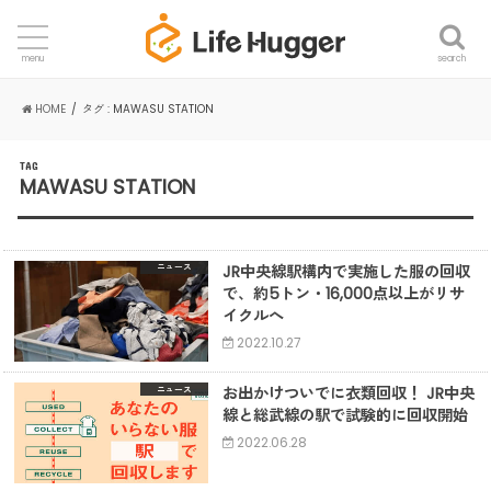
search
menu
HOME
タグ : MAWASU STATION
TAG
MAWASU STATION
JR中央線駅構内で実施した服の回収
ニュース
で、約5トン・16,000点以上がリサ
イクルへ
2022.10.27
お出かけついでに衣類回収！ JR中央
ニュース
線と総武線の駅で試験的に回収開始
2022.06.28