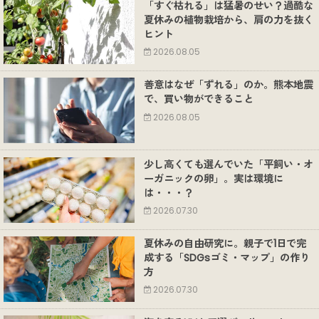
「すぐ枯れる」は猛暑のせい？過酷な
夏休みの植物栽培から、肩の力を抜く
ヒント
2026.08.05
善意はなぜ「ずれる」のか。熊本地震
で、買い物ができること
2026.08.05
少し高くても選んでいた「平飼い・オ
ーガニックの卵」。実は環境に
は・・・？
2026.07.30
夏休みの自由研究に。親子で1日で完
成する「SDGsゴミ・マップ」の作り
方
2026.07.30