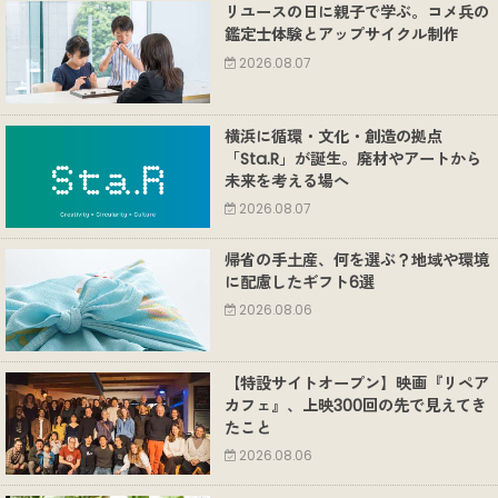
リユースの日に親子で学ぶ。コメ兵の
鑑定士体験とアップサイクル制作
2026.08.07
横浜に循環・文化・創造の拠点
「Sta.R」が誕生。廃材やアートから
未来を考える場へ
2026.08.07
帰省の手土産、何を選ぶ？地域や環境
に配慮したギフト6選
2026.08.06
【特設サイトオープン】映画『リペア
カフェ』、上映300回の先で見えてき
たこと
2026.08.06