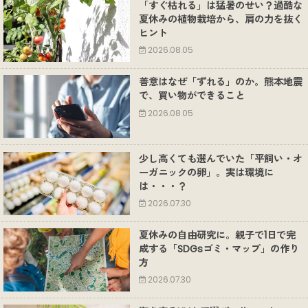
「すぐ枯れる」は猛暑のせい？過酷な
夏休みの植物栽培から、肩の力を抜く
ヒント
2026.08.05
善意はなぜ「ずれる」のか。熊本地震
で、買い物ができること
2026.08.05
少し高くても選んでいた「平飼い・オ
ーガニックの卵」。実は環境に
は・・・？
2026.07.30
夏休みの自由研究に。親子で1日で完
成する「SDGsゴミ・マップ」の作り
方
2026.07.30