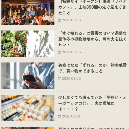
【特設サイトオープン】映画『リペア
カフェ』、上映300回の先で見えてき
たこと
2026.08.06
「すぐ枯れる」は猛暑のせい？過酷な
夏休みの植物栽培から、肩の力を抜く
ヒント
2026.08.05
善意はなぜ「ずれる」のか。熊本地震
で、買い物ができること
2026.08.05
少し高くても選んでいた「平飼い・オ
ーガニックの卵」。実は環境に
は・・・？
2026.07.30