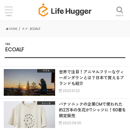
search
menu
HOME
タグ : ECOALF
TAG
ECOALF
世界で注目！アニマルフリーなヴィ
コラム
ーガンダウンとは？日本で買えるブ
ランドも紹介
2023.01.22
パナソニックの企業CMで使われた
ニュース
約2万本の生花がTシャツに！60着を
限定販売
2022.09.30