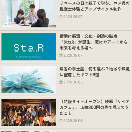
リユースの日に親子で学ぶ。コメ兵の
鑑定士体験とアップサイクル制作
2026.08.07
横浜に循環・文化・創造の拠点
「Sta.R」が誕生。廃材やアートから
未来を考える場へ
2026.08.07
帰省の手土産、何を選ぶ？地域や環境
に配慮したギフト6選
2026.08.06
【特設サイトオープン】映画『リペア
カフェ』、上映300回の先で見えてき
たこと
2026.08.06