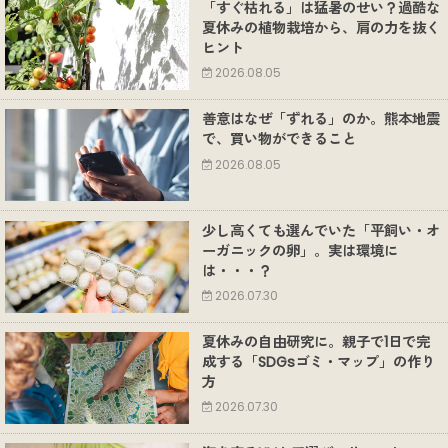
「すぐ枯れる」は猛暑のせい？過酷な
夏休みの植物栽培から、肩の力を抜く
ヒント
2026.08.05
善意はなぜ「ずれる」のか。熊本地震
で、買い物ができること
2026.08.05
少し高くても選んでいた「平飼い・オ
ーガニックの卵」。実は環境に
は・・・？
2026.07.30
夏休みの自由研究に。親子で1日で完
成する「SDGsゴミ・マップ」の作り
方
2026.07.30