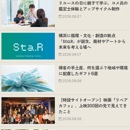
リユースの日に親子で学ぶ。コメ兵の
鑑定士体験とアップサイクル制作
2026.08.07
横浜に循環・文化・創造の拠点
「Sta.R」が誕生。廃材やアートから
未来を考える場へ
2026.08.07
帰省の手土産、何を選ぶ？地域や環境
に配慮したギフト6選
2026.08.06
【特設サイトオープン】映画『リペア
カフェ』、上映300回の先で見えてき
たこと
2026.08.06