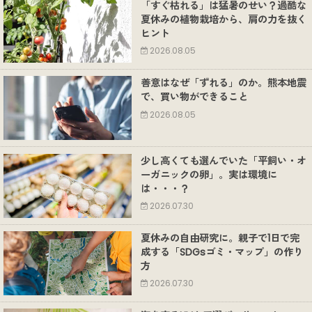
「すぐ枯れる」は猛暑のせい？過酷な
夏休みの植物栽培から、肩の力を抜く
ヒント
2026.08.05
善意はなぜ「ずれる」のか。熊本地震
で、買い物ができること
2026.08.05
少し高くても選んでいた「平飼い・オ
ーガニックの卵」。実は環境に
は・・・？
2026.07.30
夏休みの自由研究に。親子で1日で完
成する「SDGsゴミ・マップ」の作り
方
2026.07.30