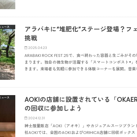
アラバキに“堆肥化”ステージ登場？フ
ニュース
挑戦
2025.04.23
ARABAKI ROCK FEST.25で、食べ終わった容器と生ご
まります。独自の微生物が活躍する「スマートコンポスト®」
きます。来場者も気軽に参加できる体験コーナーを展開。音楽
AOKIの店舗に設置されている「OKAE
ニュース
の回収に参加しよう
2024.12.31
紳士服量販店「AOKI（アオキ）」やカジュアルスーツブランド
社AOKIでは、全国のAOKIおよびORIHICA店舗に回収ボックス