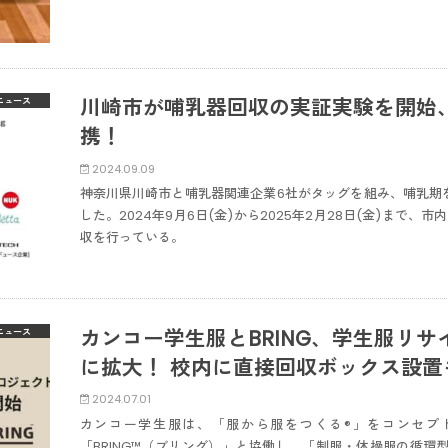
川崎市が哺乳器回収の実証実験を開始
ニュース
携！
2024.09.09
神奈川県川崎市と哺乳器関連企業6社がタッグを組み、哺乳期
した。2024年9月6日(金)から2025年2月28日(金)まで
収を行っている。
カンコー学生服とBRING、学生服リ
ニュース
に拡大！ 校内に直接回収ボックス設置
2024.07.01
カンコー学生服は、「服から服をつくる®」をコンセプ
「BRING™（ブリング）」と協働し、「制服・体操服の循