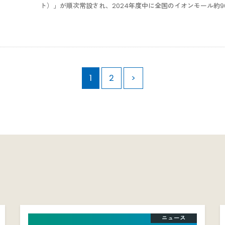
ト）」が順次常設され、2024年度中に全国のイオンモール約
1
2
>
ニュース