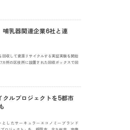
、哺乳器関連企業6社と連
を回収して資源リサイクルする実証実験を開始
、市内7カ所の区役所に設置された回収ボックスで回
サイクルプロジェクトを5都市
も
トとしたサーキュラーエコノミーブランド
環型プロジェクト」を、福岡市、北九州市、宗像