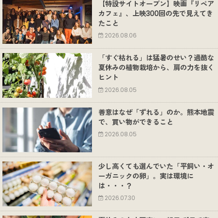
【特設サイトオープン】映画『リペア
カフェ』、上映300回の先で見えてき
たこと
2026.08.06
「すぐ枯れる」は猛暑のせい？過酷な
夏休みの植物栽培から、肩の力を抜く
ヒント
2026.08.05
善意はなぜ「ずれる」のか。熊本地震
で、買い物ができること
2026.08.05
少し高くても選んでいた「平飼い・オ
ーガニックの卵」。実は環境に
は・・・？
2026.07.30