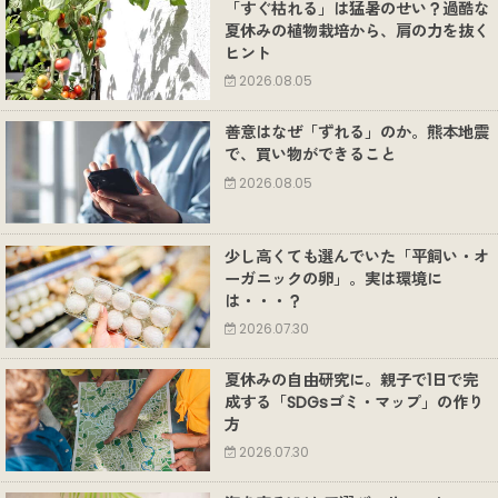
「すぐ枯れる」は猛暑のせい？過酷な
夏休みの植物栽培から、肩の力を抜く
ヒント
2026.08.05
善意はなぜ「ずれる」のか。熊本地震
で、買い物ができること
2026.08.05
少し高くても選んでいた「平飼い・オ
ーガニックの卵」。実は環境に
は・・・？
2026.07.30
夏休みの自由研究に。親子で1日で完
成する「SDGsゴミ・マップ」の作り
方
2026.07.30