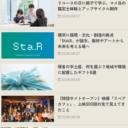
リユースの日に親子で学ぶ。コメ兵の
鑑定士体験とアップサイクル制作
2026.08.07
横浜に循環・文化・創造の拠点
「Sta.R」が誕生。廃材やアートから
未来を考える場へ
2026.08.07
帰省の手土産、何を選ぶ？地域や環境
に配慮したギフト6選
2026.08.06
【特設サイトオープン】映画『リペア
カフェ』、上映300回の先で見えてき
たこと
2026.08.06