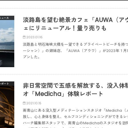
淡路島を望む絶景カフェ「AUWA（ア
ニュース
ェにリニューアル！量り売りも
2023.01.16
淡路島と明石海峡大橋を一望できるプライベートビーチを持つオ
ーシャン）」の姉妹店、「AUWA（アウワ）」が2023年１月
プンした。
非日常空間で五感を解放する、没入体
レポート
オ「Medicha」体験レポート
2021.10.15
南青山にある没入型メディテーションスタジオ「Medicha
放し、心と身体を整え、セルフコンディショニングができるレ
ハーチ編集部スタッフで、南青山のMedichaのスタジオを