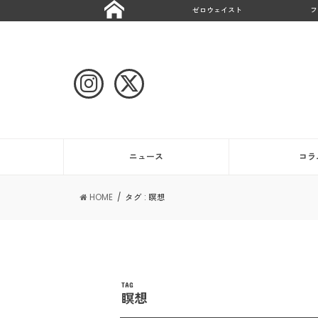
ゼロウェイスト
フ
ニュース
コラ
HOME
タグ : 瞑想
TAG
瞑想