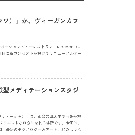
ウワ）」が、ヴィーガンカフ
ーシャンビューレストラン「N‘ocean（ノ
11日に新コンセプトを掲げてリニューアルオー
験型メディテーションスタジ
（メディーチャ）」は、都会の真ん中で五感を解
ジリエントな自分になれる場所です。今回は、
訪問。最新のテクノロジーとアート、和のしつら