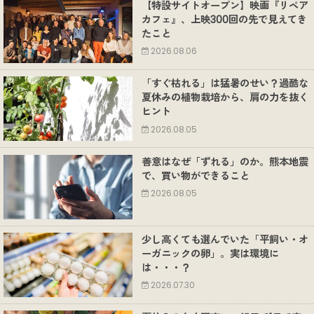
【特設サイトオープン】映画『リペア
カフェ』、上映300回の先で見えてき
たこと
2026.08.06
「すぐ枯れる」は猛暑のせい？過酷な
夏休みの植物栽培から、肩の力を抜く
ヒント
2026.08.05
善意はなぜ「ずれる」のか。熊本地震
で、買い物ができること
2026.08.05
少し高くても選んでいた「平飼い・オ
ーガニックの卵」。実は環境に
は・・・？
2026.07.30