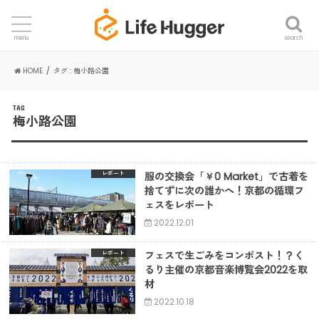
search
menu
HOME
タグ : 梅小路公園
TAG
梅小路公園
服の交換会「￥0 Market」で古着を
レポート
捨てずに次の誰かへ！京都の循環フ
ェスをレポート
2022.12.01
フェスで生ごみをコンポスト！？く
レポート
るり主催の京都音楽博覧会2022を取
材
2022.10.18