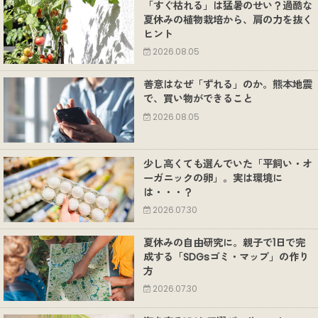
「すぐ枯れる」は猛暑のせい？過酷な
夏休みの植物栽培から、肩の力を抜く
ヒント
2026.08.05
善意はなぜ「ずれる」のか。熊本地震
で、買い物ができること
2026.08.05
少し高くても選んでいた「平飼い・オ
ーガニックの卵」。実は環境に
は・・・？
2026.07.30
夏休みの自由研究に。親子で1日で完
成する「SDGsゴミ・マップ」の作り
方
2026.07.30