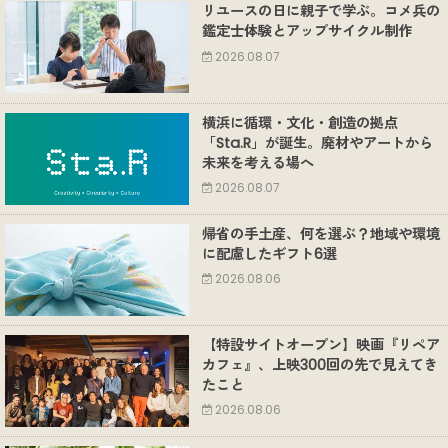
リユースの日に親子で学ぶ。コメ兵の
鑑定士体験とアップサイクル制作
2026.08.07
横浜に循環・文化・創造の拠点
「Sta.R」が誕生。廃材やアートから
未来を考える場へ
2026.08.07
帰省の手土産、何を選ぶ？地域や環境
に配慮したギフト6選
2026.08.06
【特設サイトオープン】映画『リペア
カフェ』、上映300回の先で見えてき
たこと
2026.08.06