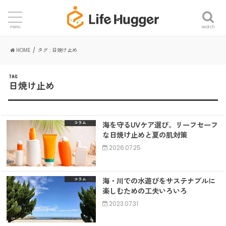
search
menu
HOME
タグ : 日焼け止め
TAG
日焼け止め
海を守るUVケア選び。リーフセーフ
コラム
な日焼け止めと夏の肌対策
2026.07.25
海・川での水遊びをサステナブルに
コラム
楽しむための工夫いろいろ
2023.07.31