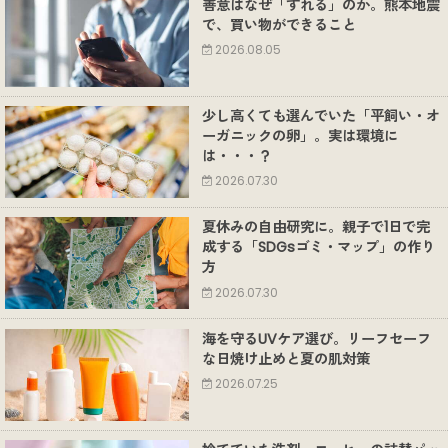
善意はなぜ「ずれる」のか。熊本地震
で、買い物ができること
2026.08.05
少し高くても選んでいた「平飼い・オ
ーガニックの卵」。実は環境に
は・・・？
2026.07.30
夏休みの自由研究に。親子で1日で完
成する「SDGsゴミ・マップ」の作り
方
2026.07.30
海を守るUVケア選び。リーフセーフ
な日焼け止めと夏の肌対策
2026.07.25