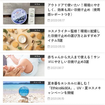
アウトドアで使いたい！環境にやさ
コラム
しく、効果も高い日焼け止め（使用
感レポートつき）
2023.06.17
コスメライター監修！環境に配慮し
コラム
た日焼け止めの選び方とおすすめア
イテム11選
2023.05.10
赤ちゃんから大人まで使える！サン
コラム
ゴにやさしい日焼け止め3選
2021.08.17
夏本番をエシカルに楽しむ！
ニュース
「Ethical&SEA」、UV・夏コスメキ
ャンペーンを開催
2021.06.15