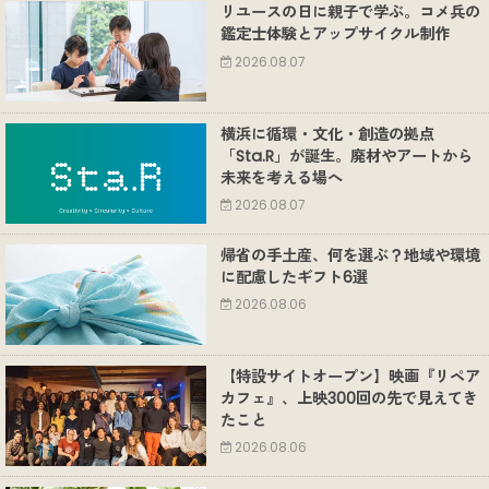
リユースの日に親子で学ぶ。コメ兵の
鑑定士体験とアップサイクル制作
2026.08.07
横浜に循環・文化・創造の拠点
「Sta.R」が誕生。廃材やアートから
未来を考える場へ
2026.08.07
帰省の手土産、何を選ぶ？地域や環境
に配慮したギフト6選
2026.08.06
【特設サイトオープン】映画『リペア
カフェ』、上映300回の先で見えてき
たこと
2026.08.06