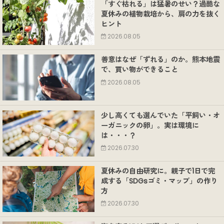
「すぐ枯れる」は猛暑のせい？過酷な
夏休みの植物栽培から、肩の力を抜く
ヒント
2026.08.05
善意はなぜ「ずれる」のか。熊本地震
で、買い物ができること
2026.08.05
少し高くても選んでいた「平飼い・オ
ーガニックの卵」。実は環境に
は・・・？
2026.07.30
夏休みの自由研究に。親子で1日で完
成する「SDGsゴミ・マップ」の作り
方
2026.07.30