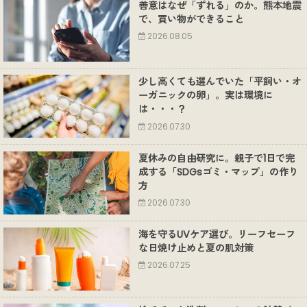
善意はなぜ「ずれる」のか。熊本地震
で、買い物ができること
2026.08.05
少し高くても選んでいた「平飼い・オ
ーガニックの卵」。実は環境に
は・・・？
2026.07.30
夏休みの自由研究に。親子で1日で完
成する「SDGsゴミ・マップ」の作り
方
2026.07.30
海を守るUVケア選び。リーフセーフ
な日焼け止めと夏の肌対策
2026.07.25