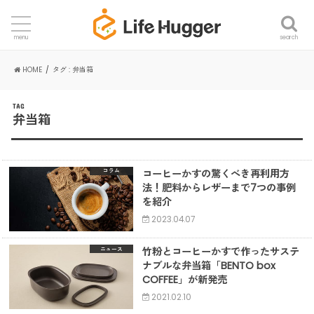
search
menu
HOME
タグ : 弁当箱
TAG
弁当箱
コーヒーかすの驚くべき再利用方
コラム
法！肥料からレザーまで7つの事例
を紹介
2023.04.07
竹粉とコーヒーかすで作ったサステ
ニュース
ナブルな弁当箱「BENTO box
COFFEE」が新発売
2021.02.10