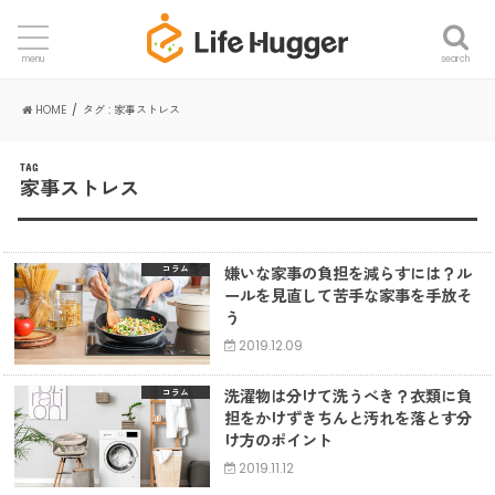
search
menu
HOME
タグ : 家事ストレス
TAG
家事ストレス
嫌いな家事の負担を減らすには？ル
コラム
ールを見直して苦手な家事を手放そ
う
2019.12.09
洗濯物は分けて洗うべき？衣類に負
コラム
担をかけずきちんと汚れを落とす分
け方のポイント
2019.11.12