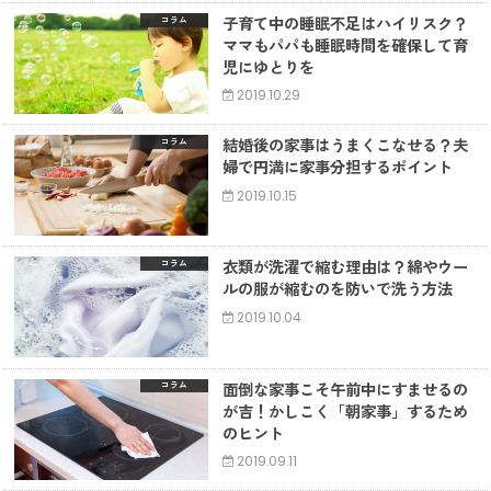
子育て中の睡眠不足はハイリスク？
コラム
ママもパパも睡眠時間を確保して育
児にゆとりを
2019.10.29
結婚後の家事はうまくこなせる？夫
コラム
婦で円満に家事分担するポイント
2019.10.15
衣類が洗濯で縮む理由は？綿やウー
コラム
ルの服が縮むのを防いで洗う方法
2019.10.04
面倒な家事こそ午前中にすませるの
コラム
が吉！かしこく「朝家事」するため
のヒント
2019.09.11