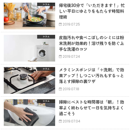
帰宅後30分で「いただきます！」忙
コラム
しい平日にゆとりをもたらす時短料
理術
2019.07.25
皮脂汚れや食べこぼしのシミには粉
コラム
末洗剤が効果的！溶け残りを防ぐ上
手な洗濯のコツ
2019.07.24
メラミンスポンジは「＋洗剤」で効
コラム
果アップ！しつこい汚れもするっと
落とす掃除の裏ワザ
2019.07.18
掃除にベストな時間帯は「朝」！効
コラム
率よく終わらせて一日を気持ちよく
過ごそう
2019.07.04