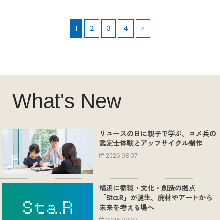
1
2
3
4
>
What's New
リユースの日に親子で学ぶ。コメ兵の
鑑定士体験とアップサイクル制作
2026.08.07
横浜に循環・文化・創造の拠点
「Sta.R」が誕生。廃材やアートから
未来を考える場へ