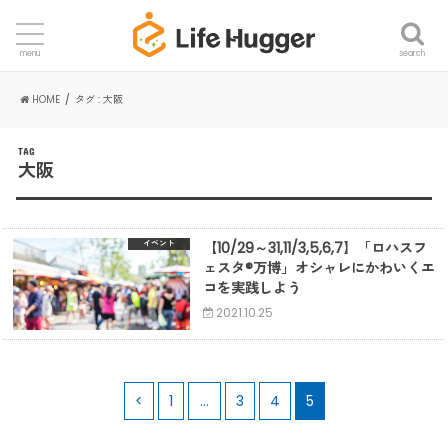
search
menu
HOME
タグ : 大阪
TAG
大阪
【10/29～31,11/3,5,6,7】「ロハスフ
イベント
ェスタ®万博」オシャレにかわいくエ
コを実践しよう
2021.10.25
<
1
…
3
4
5