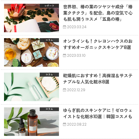
世界初、椿の葉のツヤツヤ成分「椿
レポート
葉クチクラ」を配合。島の空気で心
も肌も潤うコスメ「五島の椿」
2023.03.24
オンラインも！クレヨンハウスのお
コラム
すすめオーガニックスキンケア8選
2023.03.10
乾燥肌におすすめ！高保湿＆サステ
コラム
ナブルな人気化粧水8選
2022.12.29
ゆらぎ肌のスキンケアに！ゼロウェ
コラム
イストな化粧水10選｜韓国コスメも
2022.08.22