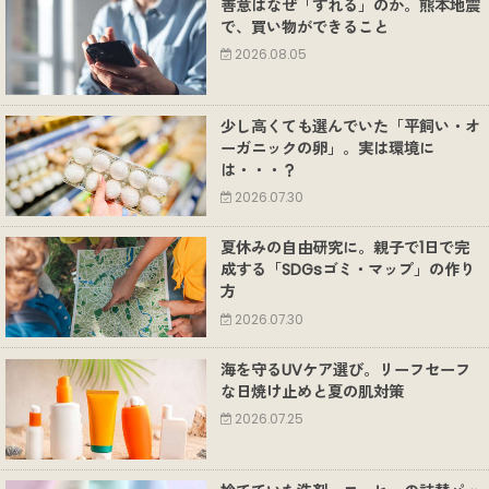
善意はなぜ「ずれる」のか。熊本地震
で、買い物ができること
2026.08.05
少し高くても選んでいた「平飼い・オ
ーガニックの卵」。実は環境に
は・・・？
2026.07.30
夏休みの自由研究に。親子で1日で完
成する「SDGsゴミ・マップ」の作り
方
2026.07.30
海を守るUVケア選び。リーフセーフ
な日焼け止めと夏の肌対策
2026.07.25