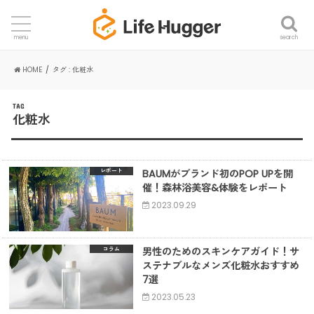
search
menu
HOME
タグ : 化粧水
TAG
化粧水
BAUMがブランド初のPOP UPを開
レポート
催！森林浴美容&体験をレポート
2023.09.29
男性のためのスキンケアガイド！サ
コラム
ステナブルなメンズ化粧水おすすめ
7選
2023.05.23