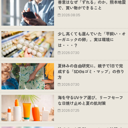
善意はなぜ「ずれる」のか。熊本地震
で、買い物ができること
2026.08.05
少し高くても選んでいた「平飼い・オ
ーガニックの卵」。実は環境に
は・・・？
2026.07.30
夏休みの自由研究に。親子で1日で完
成する「SDGsゴミ・マップ」の作り
方
2026.07.30
海を守るUVケア選び。リーフセーフ
な日焼け止めと夏の肌対策
2026.07.25