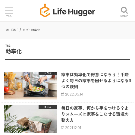
search
menu
HOME
タグ : 効率化
TAG
効率化
家事は効率化で得意になろう！手際
コラム
よく毎日の家事を回せるようになる3
つの鉄則
2022.05.14
毎日の家事、何から手をつける？よ
コラム
りスムーズに家事をこなせる環境の
整え方
2021.12.01