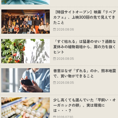
【特設サイトオープン】映画『リペア
カフェ』、上映300回の先で見えてき
たこと
2026.08.06
「すぐ枯れる」は猛暑のせい？過酷な
夏休みの植物栽培から、肩の力を抜く
ヒント
2026.08.05
善意はなぜ「ずれる」のか。熊本地震
で、買い物ができること
2026.08.05
少し高くても選んでいた「平飼い・オ
ーガニックの卵」。実は環境に
は・・・？
2026.07.30