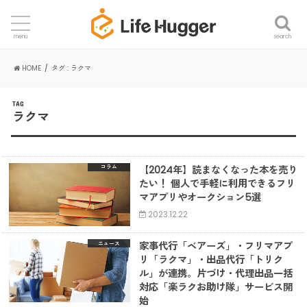
search
menu
HOME
タグ : ラクマ
TAG
ラクマ
【2024年】読まなくなった本を売り
コラム
たい！ 個人で手軽に利用できるフリ
マアプリやオークション5選
2023.12.22
家事代行「ベアーズ」・フリマアプ
ニュース
リ「ラクマ」・出品代行「トリク
ル」が連携。片づけ・代理出品一括
対応「楽ラクお助け隊」サービス開
始