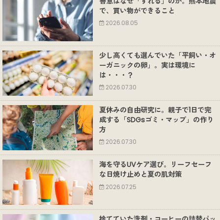
善意はなぜ「ずれる」のか。熊本地震
で、買い物ができること
2026.08.05
少し高くても選んでいた「平飼い・オ
ーガニックの卵」。実は環境に
は・・・？
2026.07.30
夏休みの自由研究に。親子で1日で完
成する「SDGsゴミ・マップ」の作り
方
2026.07.30
海を守るUVケア選び。リーフセーフ
な日焼け止めと夏の肌対策
2026.07.25
捨てていた洗剤・コーヒーの詰替パッ