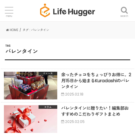
search
menu
HOME
タグ : バレンタイン
TAG
バレンタイン
余ったチョコをちょっぴりお得に。2
ニュース
月15日から始まるKuradashiのバレ
ンタイン
2025.02.18
バレンタインに贈りたい！編集部お
コラム
すすめのこだわりギフトまとめ
2025.02.05