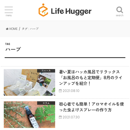
search
menu
HOME
タグ : ハーブ
TAG
ハーブ
暑い夏はハッカ風呂でリラックス
ニュース
「お風呂のもと定期便」8月のライ
ンアップを紹介！
2021.08.10
初心者でも簡単！アロマオイルを使
コラム
った虫よけスプレーの作り方
2021.07.30