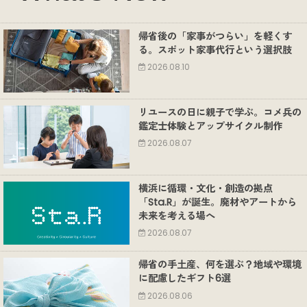
帰省後の「家事がつらい」を軽くす
る。スポット家事代行という選択肢
2026.08.10
リユースの日に親子で学ぶ。コメ兵の
鑑定士体験とアップサイクル制作
2026.08.07
横浜に循環・文化・創造の拠点
「Sta.R」が誕生。廃材やアートから
未来を考える場へ
2026.08.07
帰省の手土産、何を選ぶ？地域や環境
に配慮したギフト6選
2026.08.06