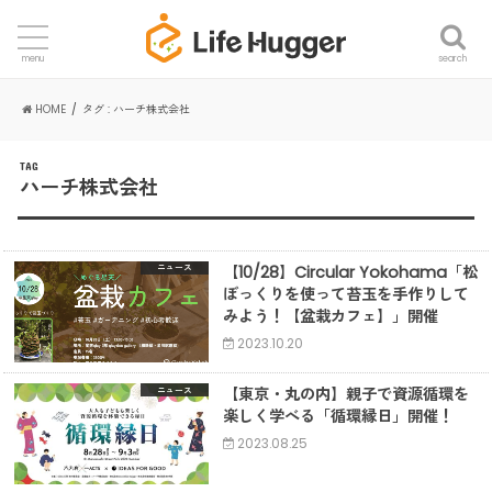
search
menu
HOME
タグ : ハーチ株式会社
TAG
ハーチ株式会社
【10/28】Circular Yokohama「松
ニュース
ぼっくりを使って苔玉を手作りして
みよう！【盆栽カフェ】」開催
2023.10.20
【東京・丸の内】親子で資源循環を
ニュース
楽しく学べる「循環縁日」開催！
2023.08.25