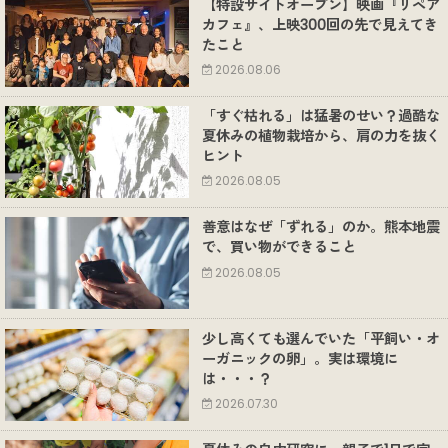
【特設サイトオープン】映画『リペア
カフェ』、上映300回の先で見えてき
たこと
2026.08.06
「すぐ枯れる」は猛暑のせい？過酷な
夏休みの植物栽培から、肩の力を抜く
ヒント
2026.08.05
善意はなぜ「ずれる」のか。熊本地震
で、買い物ができること
2026.08.05
少し高くても選んでいた「平飼い・オ
ーガニックの卵」。実は環境に
は・・・？
2026.07.30