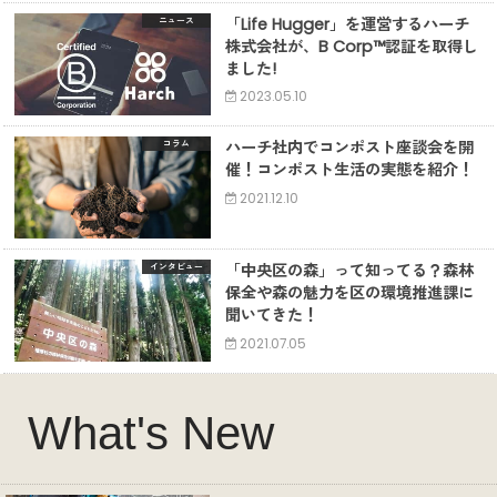
「Life Hugger」を運営するハーチ
ニュース
株式会社が、B Corp™認証を取得し
ました!
2023.05.10
ハーチ社内でコンポスト座談会を開
コラム
催！コンポスト生活の実態を紹介！
2021.12.10
「中央区の森」って知ってる？森林
インタビュー
保全や森の魅力を区の環境推進課に
聞いてきた！
2021.07.05
What's New