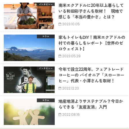
南米エクアドルに20年以上暮らして
インタビュー
いる和田彩子さんを取材！ 現地で
感じる「本当の豊かさ」とは？
2023.10.05
家もトイレもDIY！南米エクアドルの
コラム
村での暮らしをレポート【世界のゼ
ロウェイスト】
2023.05.29
今年で設立22周年。フェアトレード
インタビュー
コーヒーの パイオニア「スローコー
ヒー」代表・小澤さんを取材！
2022.12.23
地産地消よりサステナブル？今日か
コラム
らできる「友産友消」入門
2022.08.16