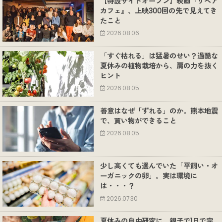
【特設サイトオープン】映画『リペア
カフェ』、上映300回の先で見えてき
たこと
2026.08.06
「すぐ枯れる」は猛暑のせい？過酷な
夏休みの植物栽培から、肩の力を抜く
ヒント
2026.08.05
善意はなぜ「ずれる」のか。熊本地震
で、買い物ができること
2026.08.05
少し高くても選んでいた「平飼い・オ
ーガニックの卵」。実は環境に
は・・・？
2026.07.30
夏休みの自由研究に。親子で1日で完