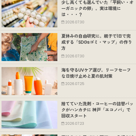
少し高くても選んでいた「平飼い・オ
ーガニックの卵」。実は環境に
は・・・？
2026.07.30
夏休みの自由研究に。親子で1日で完
成する「SDGsゴミ・マップ」の作り
方
2026.07.30
海を守るUVケア選び。リーフセーフ
な日焼け止めと夏の肌対策
2026.07.25
捨てていた洗剤・コーヒーの詰替パッ
クがハンカチに 神戸「エコノバ」で
回収スタート
2026.07.23