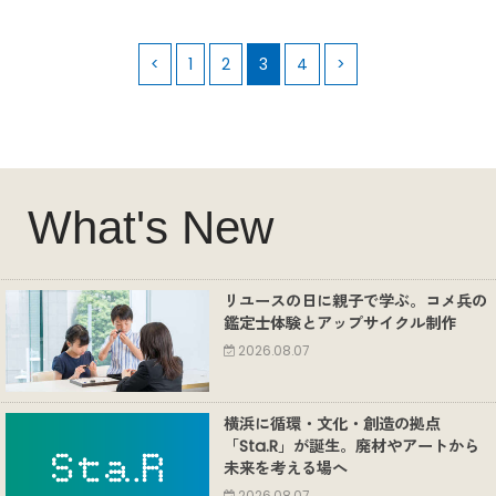
<
1
2
3
4
>
What's New
リユースの日に親子で学ぶ。コメ兵の
鑑定士体験とアップサイクル制作
2026.08.07
横浜に循環・文化・創造の拠点
「Sta.R」が誕生。廃材やアートから
未来を考える場へ