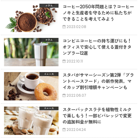
コーヒー2050年問題とは？コーヒー
コラム
ノキと生産者を守るために私たちが
できることを考えてみよう
2023.02.08
コンビニコーヒーの持ち運びにも！
コラム
オフィスで安心して使える蓋付きタ
ンブラー12選
2022.10.11
スタバがサマーシーズン第2弾「プラ
ニュース
ントベースフード」の新作発表。マ
イカップ割引増額キャンペーンも
2022.06.07
スターバックスラテを植物性ミルク
ニュース
で楽しもう！一部ビバレッジで変更
の追加料金が無料に
2022.04.24