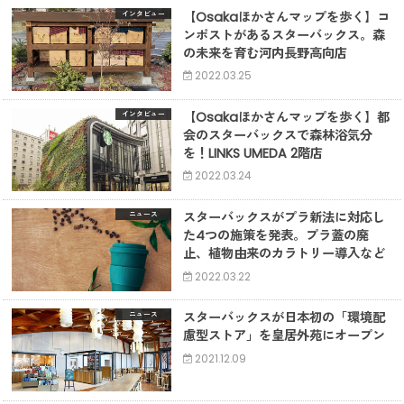
【Osakaほかさんマップを歩く】コ
インタビュー
ンポストがあるスターバックス。森
の未来を育む河内長野高向店
2022.03.25
【Osakaほかさんマップを歩く】都
インタビュー
会のスターバックスで森林浴気分
を！LINKS UMEDA 2階店
2022.03.24
スターバックスがプラ新法に対応し
ニュース
た4つの施策を発表。プラ蓋の廃
止、植物由来のカラトリー導入など
2022.03.22
スターバックスが日本初の「環境配
ニュース
慮型ストア」を皇居外苑にオープン
2021.12.09