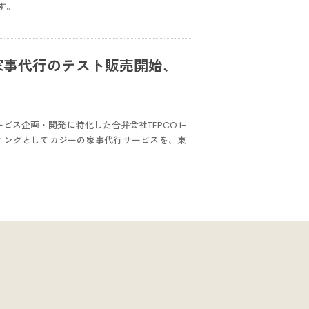
す。
の家事代行のテスト販売開始、
ス企画・開発に特化した合弁会社TEPCO i-
ティングとしてカジーの家事代行サービスを、東