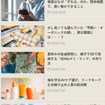
善意はなぜ「ずれる」のか。熊本地震
で、買い物ができること
2026.08.05
少し高くても選んでいた「平飼い・オ
ーガニックの卵」。実は環境に
は・・・？
2026.07.30
夏休みの自由研究に。親子で1日で完
成する「SDGsゴミ・マップ」の作り
方
2026.07.30
海を守るUVケア選び。リーフセーフ
な日焼け止めと夏の肌対策
2026.07.25