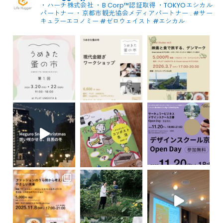
・ハーチ株式会社
・B Corp™認証取得
・TOKYOエシカル
パートナー
・京都市観光協会メディアパートナー
.
#サー
キュラーエコノミー #ゼロウェイスト
#エシカル