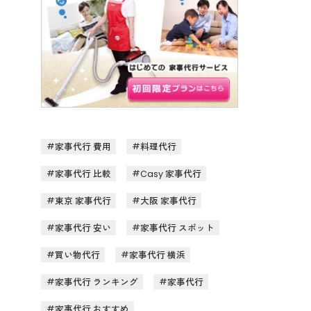
家事代行 費用
料理代行
家事代行 比較
Casy 家事代行
東京 家事代行
大阪 家事代行
家事代行 安い
家事代行 スポット
買い物代行
家事代行 横浜
家事代行 ランキング
家事代行
家事代行 おすすめ