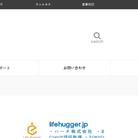
ズ
ウェルネス
家事代行
search
search
ポート
お問い合わせ
lifehugger.jp
・ハーチ株式会社
・B
Corp™認証取得
・TOKYO