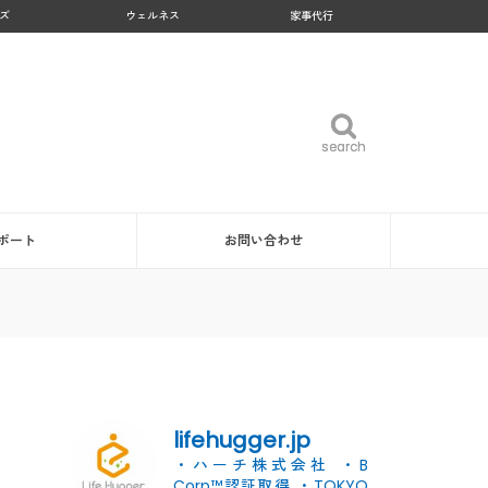
ズ
ウェルネス
家事代行
search
search
ポート
お問い合わせ
lifehugger.jp
・ハーチ株式会社
・B
Corp™認証取得
・TOKYO