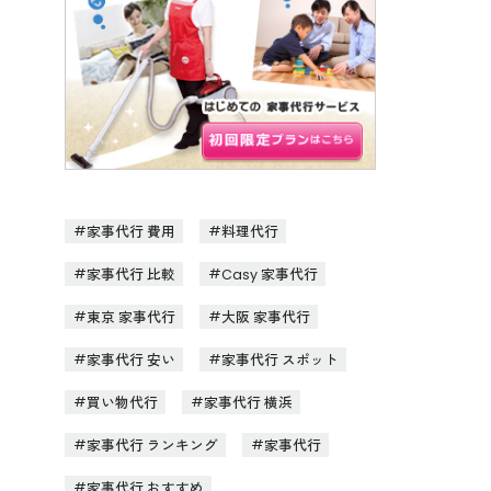
家事代行 費用
料理代行
家事代行 比較
Casy 家事代行
東京 家事代行
大阪 家事代行
家事代行 安い
家事代行 スポット
買い物代行
家事代行 横浜
家事代行 ランキング
家事代行
家事代行 おすすめ