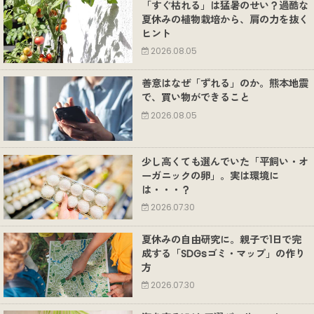
「すぐ枯れる」は猛暑のせい？過酷な
夏休みの植物栽培から、肩の力を抜く
ヒント
2026.08.05
善意はなぜ「ずれる」のか。熊本地震
で、買い物ができること
2026.08.05
少し高くても選んでいた「平飼い・オ
ーガニックの卵」。実は環境に
は・・・？
2026.07.30
夏休みの自由研究に。親子で1日で完
成する「SDGsゴミ・マップ」の作り
方
2026.07.30