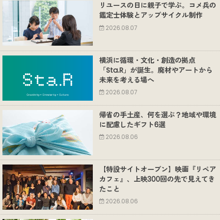
リユースの日に親子で学ぶ。コメ兵の
鑑定士体験とアップサイクル制作
2026.08.07
横浜に循環・文化・創造の拠点
「Sta.R」が誕生。廃材やアートから
未来を考える場へ
2026.08.07
帰省の手土産、何を選ぶ？地域や環境
に配慮したギフト6選
2026.08.06
【特設サイトオープン】映画『リペア
カフェ』、上映300回の先で見えてき
たこと
2026.08.06