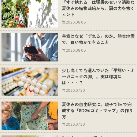
「すぐ枯れる」は猛暑のせい？過酷な
夏休みの植物栽培から、肩の力を抜く
ヒント
2026.08.05
善意はなぜ「ずれる」のか。熊本地震
で、買い物ができること
2026.08.05
少し高くても選んでいた「平飼い・オ
ーガニックの卵」。実は環境に
は・・・？
2026.07.30
夏休みの自由研究に。親子で1日で完
成する「SDGsゴミ・マップ」の作り
方
2026.07.30