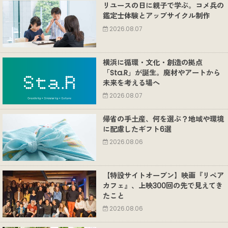
リユースの日に親子で学ぶ。コメ兵の
鑑定士体験とアップサイクル制作
2026.08.07
横浜に循環・文化・創造の拠点
「Sta.R」が誕生。廃材やアートから
未来を考える場へ
2026.08.07
帰省の手土産、何を選ぶ？地域や環境
に配慮したギフト6選
2026.08.06
【特設サイトオープン】映画『リペア
カフェ』、上映300回の先で見えてき
たこと
2026.08.06