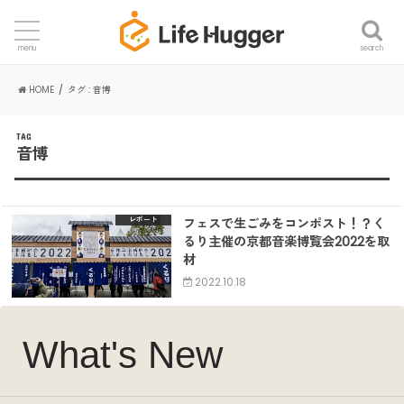
search
menu
HOME
タグ : 音博
TAG
音博
フェスで生ごみをコンポスト！？く
レポート
るり主催の京都音楽博覧会2022を取
材
2022.10.18
What's New