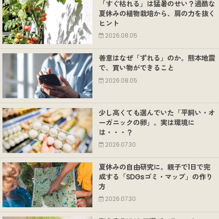
「すぐ枯れる」は猛暑のせい？過酷な
夏休みの植物栽培から、肩の力を抜く
ヒント
2026.08.05
善意はなぜ「ずれる」のか。熊本地震
で、買い物ができること
2026.08.05
少し高くても選んでいた「平飼い・オ
ーガニックの卵」。実は環境に
は・・・？
2026.07.30
夏休みの自由研究に。親子で1日で完
成する「SDGsゴミ・マップ」の作り
方
2026.07.30