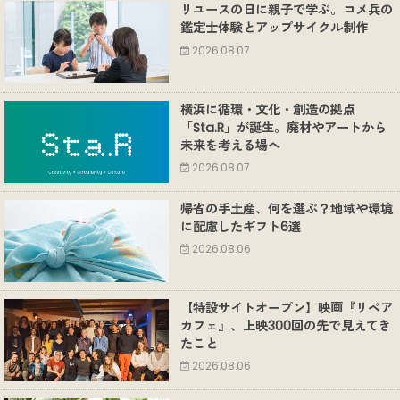
リユースの日に親子で学ぶ。コメ兵の
鑑定士体験とアップサイクル制作
2026.08.07
横浜に循環・文化・創造の拠点
「Sta.R」が誕生。廃材やアートから
未来を考える場へ
2026.08.07
帰省の手土産、何を選ぶ？地域や環境
に配慮したギフト6選
2026.08.06
【特設サイトオープン】映画『リペア
カフェ』、上映300回の先で見えてき
たこと
2026.08.06