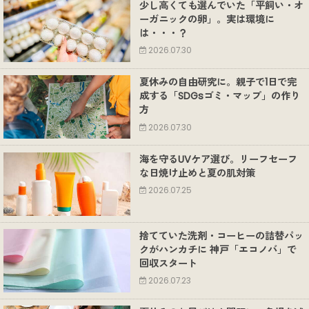
少し高くても選んでいた「平飼い・オ
ーガニックの卵」。実は環境に
は・・・？
2026.07.30
夏休みの自由研究に。親子で1日で完
成する「SDGsゴミ・マップ」の作り
方
2026.07.30
海を守るUVケア選び。リーフセーフ
な日焼け止めと夏の肌対策
2026.07.25
捨てていた洗剤・コーヒーの詰替パッ
クがハンカチに 神戸「エコノバ」で
回収スタート
2026.07.23