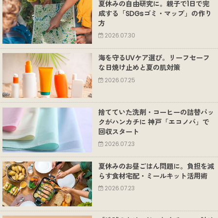
夏休みの自由研究に。親子で1日で完
成する「SDGsゴミ・マップ」の作り
方
2026.07.30
海を守るUVケア選び。リーフセーフ
な日焼け止めと夏の肌対策
2026.07.25
捨てていた洗剤・コーヒーの詰替パッ
クがハンカチに 神戸「エコノバ」で
回収スタート
2026.07.23
夏休みのお昼ごはん問題に。負担を減
らす食材宅配・ミールキット活用術
2026.07.23