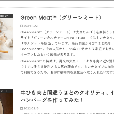
Green Meat™（グリーンミート）
2024.11.02
Green Meat™（グリーンミート）は大豆たんぱくを原料
サイト「グリーンカルチャーONLINE STORE」ではミンチ
げやナゲットを販売しています。商品開発から2年ほど経ち
Green Meat™。その人気から、22年の7月からは家庭で
オープンしたという経緯があります。
Green Meat™の特徴は、従来の大豆ミートよりも肉に近
ですぐに使える便利さも人気の理由です。ミンチタイプの植物
で利用できるため、お得に植物肉を食生活へ取り入れたい方に
牛ひき肉と間違うほどのクオリティ、代替肉
レポート
ハンバーグを作ってみた！
2022.02.16