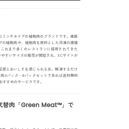
としたミンチタイプの植物肉のブランドです。通販
タイプの植物肉や、植物肉を原料とした冷凍の唐揚
、これまで多くのレストランに採用されてきた
も使いやすいサイズの販売が開始され、ECサイトが
い満足感とおいしさを感じられる点。解凍するだけ
肉4パック・8パックセットであれば送料無料
おすすめのサービスです。
「Green Meat™️」で