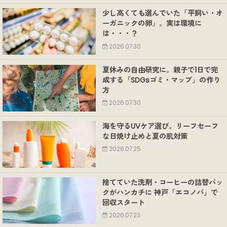
少し高くても選んでいた「平飼い・オ
ーガニックの卵」。実は環境に
は・・・？
2026.07.30
夏休みの自由研究に。親子で1日で完
成する「SDGsゴミ・マップ」の作り
方
2026.07.30
海を守るUVケア選び。リーフセーフ
な日焼け止めと夏の肌対策
2026.07.25
捨てていた洗剤・コーヒーの詰替パッ
クがハンカチに 神戸「エコノバ」で
回収スタート
2026.07.23