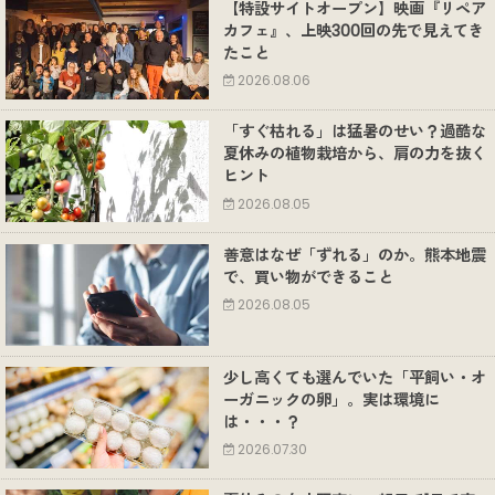
【特設サイトオープン】映画『リペア
カフェ』、上映300回の先で見えてき
たこと
2026.08.06
「すぐ枯れる」は猛暑のせい？過酷な
夏休みの植物栽培から、肩の力を抜く
ヒント
2026.08.05
善意はなぜ「ずれる」のか。熊本地震
で、買い物ができること
2026.08.05
少し高くても選んでいた「平飼い・オ
ーガニックの卵」。実は環境に
は・・・？
2026.07.30