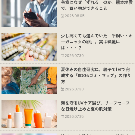
善意はなぜ「ずれる」のか。熊本地震
で、買い物ができること
2026.08.05
少し高くても選んでいた「平飼い・オ
ーガニックの卵」。実は環境に
は・・・？
2026.07.30
夏休みの自由研究に。親子で1日で完
成する「SDGsゴミ・マップ」の作り
方
2026.07.30
海を守るUVケア選び。リーフセーフ
な日焼け止めと夏の肌対策
2026.07.25