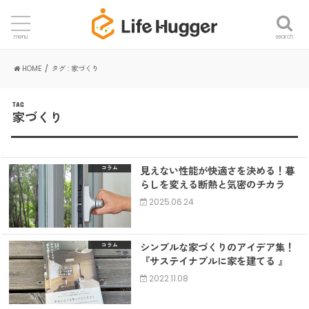
search
menu
HOME
タグ : 家づくり
TAG
家づくり
見えない性能が快適さを決める！暮
コラム
らしを変える断熱と気密のチカラ
2025.06.24
シンプルな家づくりのアイデア集！
コラム
『サステイナブルに家を建てる 』
2022.11.08