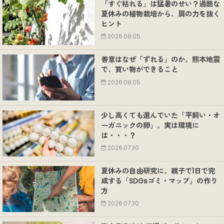
「すぐ枯れる」は猛暑のせい？過酷な
夏休みの植物栽培から、肩の力を抜く
ヒント
2026.08.05
善意はなぜ「ずれる」のか。熊本地震
で、買い物ができること
2026.08.05
少し高くても選んでいた「平飼い・オ
ーガニックの卵」。実は環境に
は・・・？
2026.07.30
夏休みの自由研究に。親子で1日で完
成する「SDGsゴミ・マップ」の作り
方
2026.07.30