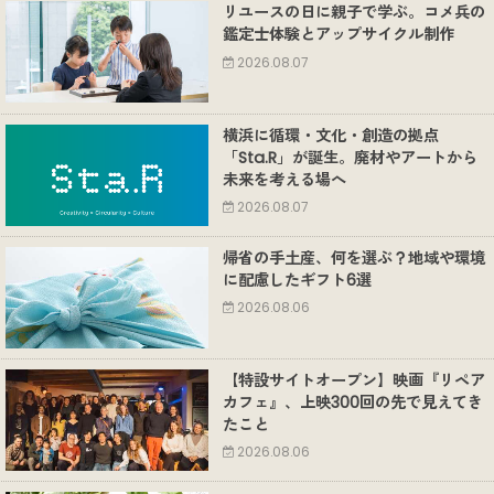
リユースの日に親子で学ぶ。コメ兵の
鑑定士体験とアップサイクル制作
2026.08.07
横浜に循環・文化・創造の拠点
「Sta.R」が誕生。廃材やアートから
未来を考える場へ
2026.08.07
帰省の手土産、何を選ぶ？地域や環境
に配慮したギフト6選
2026.08.06
【特設サイトオープン】映画『リペア
カフェ』、上映300回の先で見えてき
たこと
2026.08.06