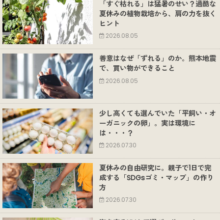
「すぐ枯れる」は猛暑のせい？過酷な
夏休みの植物栽培から、肩の力を抜く
ヒント
2026.08.05
善意はなぜ「ずれる」のか。熊本地震
で、買い物ができること
2026.08.05
少し高くても選んでいた「平飼い・オ
ーガニックの卵」。実は環境に
は・・・？
2026.07.30
夏休みの自由研究に。親子で1日で完
成する「SDGsゴミ・マップ」の作り
方
2026.07.30