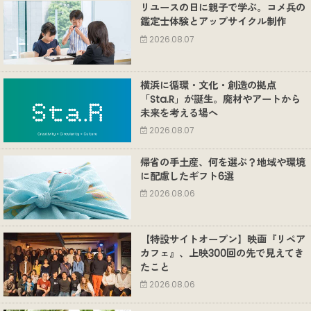
リユースの日に親子で学ぶ。コメ兵の
鑑定士体験とアップサイクル制作
2026.08.07
横浜に循環・文化・創造の拠点
「Sta.R」が誕生。廃材やアートから
未来を考える場へ
2026.08.07
帰省の手土産、何を選ぶ？地域や環境
に配慮したギフト6選
2026.08.06
【特設サイトオープン】映画『リペア
カフェ』、上映300回の先で見えてき
たこと
2026.08.06