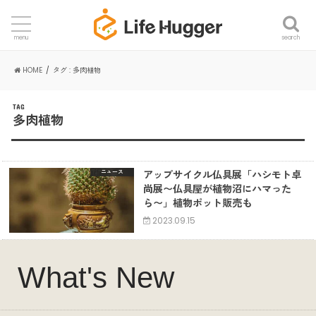
search
menu
HOME
タグ : 多肉植物
TAG
多肉植物
アップサイクル仏具展「ハシモト卓
ニュース
尚展〜仏具屋が植物沼にハマった
ら〜」植物ポット販売も
2023.09.15
What's New