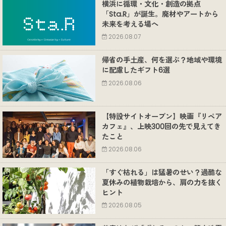
横浜に循環・文化・創造の拠点
「Sta.R」が誕生。廃材やアートから
未来を考える場へ
2026.08.07
帰省の手土産、何を選ぶ？地域や環境
に配慮したギフト6選
2026.08.06
【特設サイトオープン】映画『リペア
カフェ』、上映300回の先で見えてき
たこと
2026.08.06
「すぐ枯れる」は猛暑のせい？過酷な
夏休みの植物栽培から、肩の力を抜く
ヒント
2026.08.05