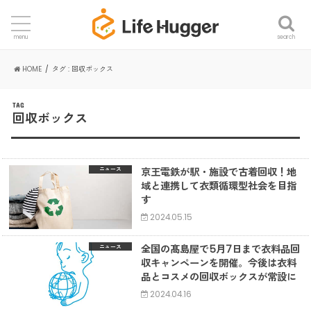
search
menu
HOME
タグ : 回収ボックス
TAG
回収ボックス
京王電鉄が駅・施設で古着回収！地
ニュース
域と連携して衣類循環型社会を目指
す
2024.05.15
全国の髙島屋で5月7日まで衣料品回
ニュース
収キャンペーンを開催。今後は衣料
品とコスメの回収ボックスが常設に
2024.04.16