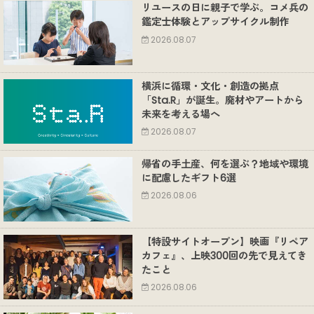
リユースの日に親子で学ぶ。コメ兵の
鑑定士体験とアップサイクル制作
2026.08.07
横浜に循環・文化・創造の拠点
「Sta.R」が誕生。廃材やアートから
未来を考える場へ
2026.08.07
帰省の手土産、何を選ぶ？地域や環境
に配慮したギフト6選
2026.08.06
【特設サイトオープン】映画『リペア
カフェ』、上映300回の先で見えてき
たこと
2026.08.06