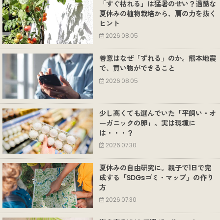
「すぐ枯れる」は猛暑のせい？過酷な
夏休みの植物栽培から、肩の力を抜く
ヒント
2026.08.05
善意はなぜ「ずれる」のか。熊本地震
で、買い物ができること
2026.08.05
少し高くても選んでいた「平飼い・オ
ーガニックの卵」。実は環境に
は・・・？
2026.07.30
夏休みの自由研究に。親子で1日で完
成する「SDGsゴミ・マップ」の作り
方
2026.07.30