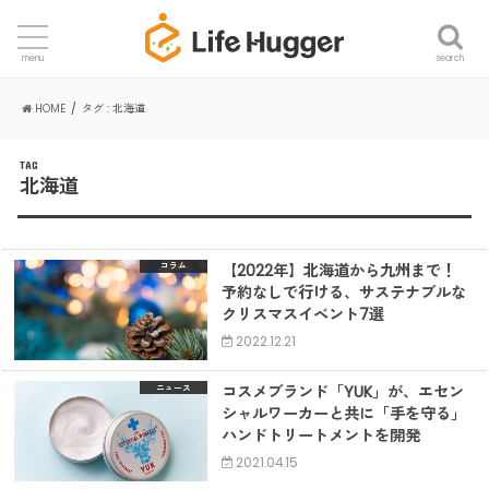
search
menu
HOME
タグ : 北海道
TAG
北海道
【2022年】北海道から九州まで！
コラム
予約なしで行ける、サステナブルな
クリスマスイベント7選
2022.12.21
コスメブランド「YUK」が、エセン
ニュース
シャルワーカーと共に「手を守る」
ハンドトリートメントを開発
2021.04.15