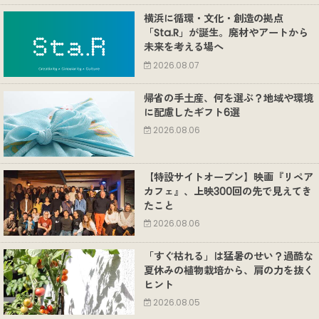
横浜に循環・文化・創造の拠点
「Sta.R」が誕生。廃材やアートから
未来を考える場へ
2026.08.07
帰省の手土産、何を選ぶ？地域や環境
に配慮したギフト6選
2026.08.06
【特設サイトオープン】映画『リペア
カフェ』、上映300回の先で見えてき
たこと
2026.08.06
「すぐ枯れる」は猛暑のせい？過酷な
夏休みの植物栽培から、肩の力を抜く
ヒント
2026.08.05